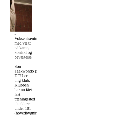
-
Voksentræning
med vægt
på kamp,
kontakt og
bevægelse.
Son
Taekwondo på
DTU er
ung klub.
Klubben
har nu fået
fast
træningssted
i kælderen
under 101
(hovedbygningen