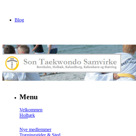
Blog
Menu
Velkommen
Holbæk
Nye medlemmer
Træningstider & Sted